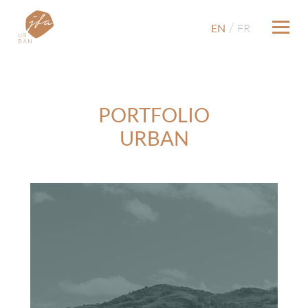
/
EN
FR
PORTFOLIO
URBAN